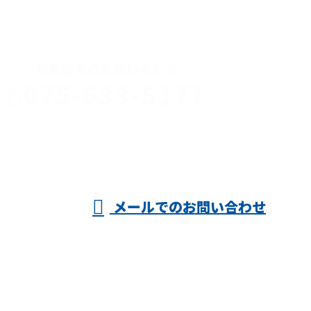
CONTACT
お電話でのお問い合わせ
075-633-5177
京都府で店舗
内装などの内
受付／8:00～17:00 ※営業電話お断り
メールでのお問い合わせ
装工事・軽天工事のご依頼は株式会社
野々村まで！