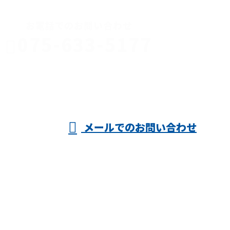
お電話でのお問い合わせ
075-633-5177
京都府で店舗
内装などの内
受付／8:00～17:00 ※営業電話お断り
メールでのお問い合わせ
装工事・軽天工事のご依頼は株式会社
野々村まで！
ホーム
業務案内